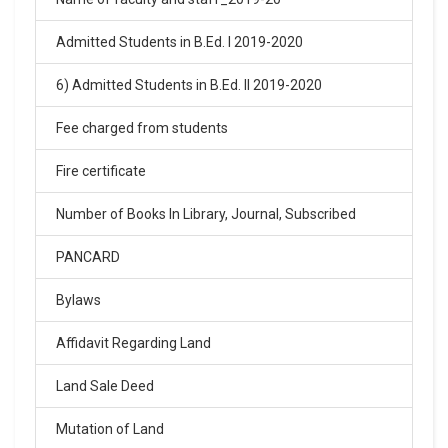
Click Here
Admitted Students in B.Ed. I 2019-2020
02-Feb-2026
6) Admitted Students in B.Ed. II 2019-2020
SARASWATI VIDYA MANDIR BALIKA INTER COLLEGE
ARYA NAGAR GORAKHPUR ENTRANCE EXAM RESULT
Fee charged from students
2026
.
Fire certificate
Click Here
Number of Books In Library, Journal, Subscribed
02-Feb-2026
PANCARD
SARASWATI VIDYA MANDIR INTER COLLEGE ARYA
NAGAR, entrance exam result 2026
Bylaws
.
Click Here
Affidavit Regarding Land
Land Sale Deed
02-Feb-2026
Mutation of Land
Sarswati Vdiya Mandir Junior High School entrance
exam result 2026