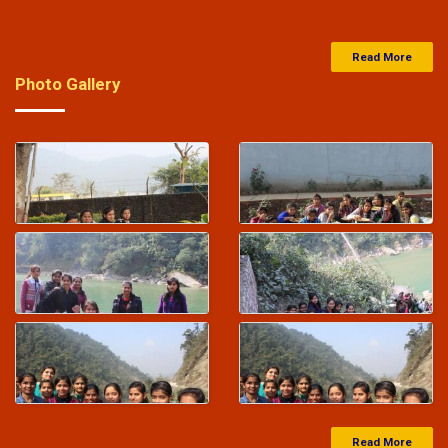
Exam Result 14-04-2024
.
Click Here
Read More
Photo Gallery
29-Mar-2024
Saraswati Vidya Mandir Balak Inter College Entrance
Exam Result 24-03-2024
.
Click Here
29-Mar-2024
Saraswati Vidya Mandir Balika Inter college
entrance exam result 24-03-2024
.
Click Here
29-Mar-2024
Read More
Junior High School Entrance Exam Result 24-03-2024