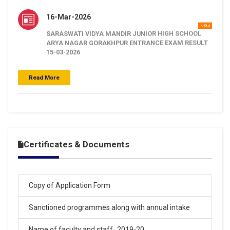
16-Mar-2026
SARASWATI VIDYA MANDIR JUNIOR HIGH SCHOOL
ARYA NAGAR GORAKHPUR ENTRANCE EXAM RESULT
15-03-2026
.
Click Here
Read More
16-Mar-2026
SARASWATI VIDYA MANDIR BALAKA INTER COLLEGE
ARYA NAGAR GORAKHPUR ENTRANCE EXAM RESULT
15-03-2026
.
Certificates & Documents
Click Here
16-Mar-2026
Copy of Application Form
SARASWATI VIDYA MANDIR BALIKA INTER COLLEGE
ARYA NAGAR GORAKHPUR ENTRANCE EXAM RESULT
Sanctioned programmes along with annual intake
15-03-2026
.
Name of faculty and staff_2019-20